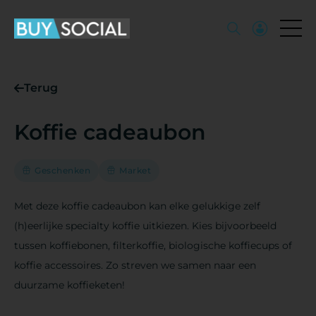
Terug
Koffie cadeaubon
Geschenken
Market
Met deze koffie cadeaubon kan elke gelukkige zelf
(h)eerlijke specialty koffie uitkiezen. Kies bijvoorbeeld
tussen koffiebonen, filterkoffie, biologische koffiecups of
koffie accessoires. Zo streven we samen naar een
duurzame koffieketen!