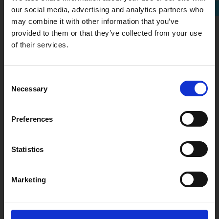
our social media, advertising and analytics partners who
may combine it with other information that you’ve
Is jouw bedrijf al Buy Social
provided to them or that they’ve collected from your use
proof?
of their services.
Elk bedrijf, hoe klein of groot ook, kan een
maatschappelijke bijdrage leveren. Ingewikkeld?
Consent
Helemaal niet!
Necessary
Selection
Cadeau pakket met goede koffie, thee &
Met deze quickscan krijg je in een paar minuten een
chocola
praktisch advies met laagdrempelige manieren om
Preferences
via inkoop positief bij te dragen. Zo kunnen jij en je
Sococo The Social
collega’s direct aan de slag.
Statistics
Coffee Collective
Doe de Quickscan impactvol inkopen
Marketing
Geschenken