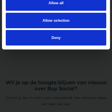
Dit 100% impactvol & duurzaam relatiegeschenk heeft alle
Allow all
ingrediënten voor een (h)eerlijk momentje en een goed
gesprek.
Allow selection
1
2
3
4
Deny
Wil je op de hoogte blijven van nieuws
over Buy Social?
Schrijf je dan in voor onze nieuwsbrief. We versturen deze
vier keer per jaar.