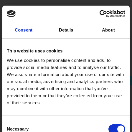
Consent
Details
About
This website uses cookies
We use cookies to personalise content and ads, to
provide social media features and to analyse our traffic.
We also share information about your use of our site with
our social media, advertising and analytics partners who
may combine it with other information that you’ve
Is jouw bedrijf al Buy Social
provided to them or that they’ve collected from your use
proof?
of their services.
Elk bedrijf, hoe klein of groot ook, kan een
maatschappelijke bijdrage leveren. Ingewikkeld?
Consent
Helemaal niet!
Necessary
Selection