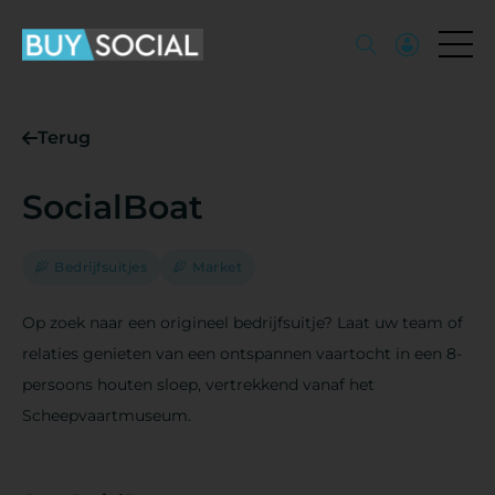
Terug
SocialBoat
Bedrijfsuitjes
Market
Op zoek naar een origineel bedrijfsuitje? Laat uw team of
relaties genieten van een ontspannen vaartocht in een 8-
persoons houten sloep, vertrekkend vanaf het
Scheepvaartmuseum.