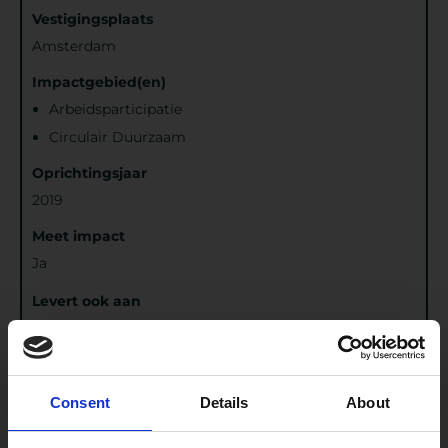
Vestigingsplaats
Amsterdam
Impactgebied(en)
Arbeidsparticipatie
Circulair Duurzaam
Oprichtingsjaar
2019
Meet impact
Ja
Levert ook aan
N.v.t.
Erkend door
Consent
Details
About