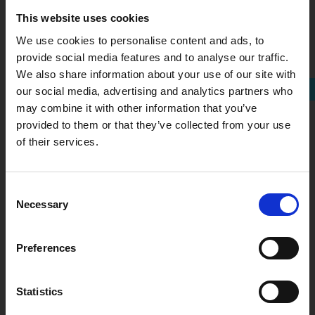
This website uses cookies
Ga naar website
We use cookies to personalise content and ads, to
provide social media features and to analyse our traffic.
We also share information about your use of our site with
Meer van dit bedrijf
our social media, advertising and analytics partners who
may combine it with other information that you’ve
Is jouw bedrijf al Buy Social
provided to them or that they’ve collected from your use
proof?
of their services.
Elk bedrijf, hoe klein of groot ook, kan een
maatschappelijke bijdrage leveren. Ingewikkeld?
Consent
Helemaal niet!
Necessary
Selection
Met deze quickscan krijg je in een paar minuten een
praktisch advies met laagdrempelige manieren om
Preferences
via inkoop positief bij te dragen. Zo kunnen jij en je
collega’s direct aan de slag.
Statistics
Upcycle-interieurprojecten