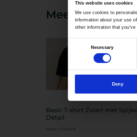
This website uses cookies
Meer van dit bed
We use cookies to personalis
information about your use of
other information that you’ve
Consent
Necessary
Selection
Deny
Basic T-shirt Zwart met Spijk
Detail
Spica Lifestyle