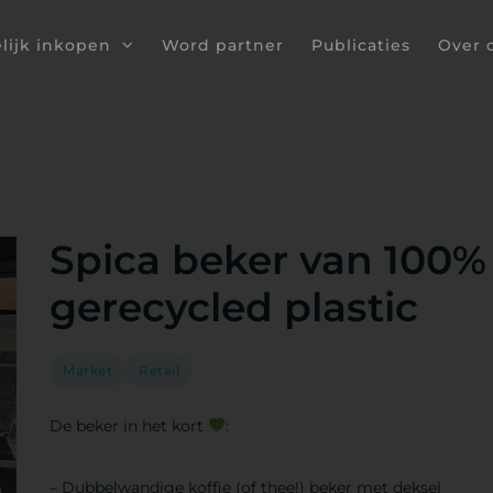
lijk inkopen
Word partner
Publicaties
Over 
Spica beker van 100%
gerecycled plastic
Market
Retail
De beker in het kort
:
– Dubbelwandige koffie (of thee!) beker met deksel