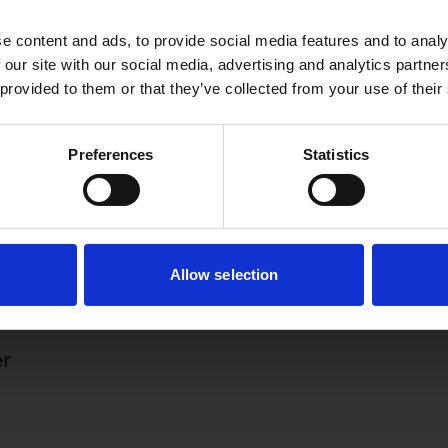
Elk bedrijf, hoe klein of groot ook, kan een
rijf
maatschappelijke bijdrage leveren. Ingewikkeld? Helemaal
e content and ads, to provide social media features and to analy
 our site with our social media, advertising and analytics partn
niet!
 provided to them or that they’ve collected from your use of their
Met deze quickscan krijg je in een paar minuten een
praktisch advies met laagdrempelige manieren om via
inkoop positief bij te dragen. Zo kunnen jij en je collega’s
Preferences
Statistics
direct aan de slag.
Doe de Quickscan impactvol inkopen
Allow selection
er