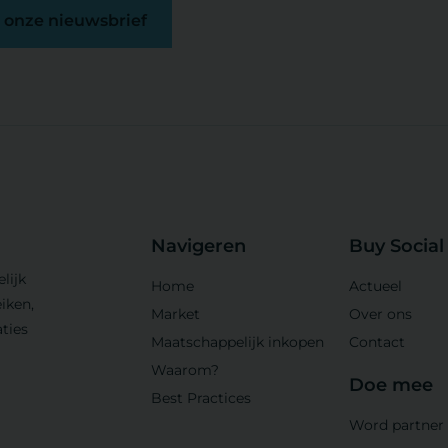
op onze nieuwsbrief
Navigeren
Buy Social
lijk
Home
Actueel
iken,
Market
Over ons
ties
Maatschappelijk inkopen
Contact
Waarom?
Doe mee
Best Practices
Word partner