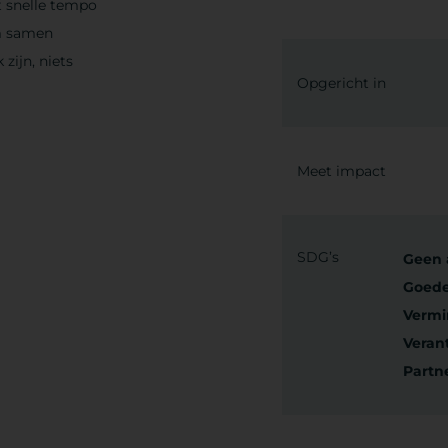
t snelle tempo
m samen
zijn, niets
Opgericht in
Meet impact
SDG’s
Geen 
Goede
Vermi
Veran
Partn