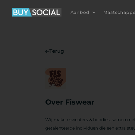
Aanbod
Maatschappe
Terug
Over Fiswear
Wij maken sweaters & hoodies, samen me
getalenteerde individuen die een extra ste