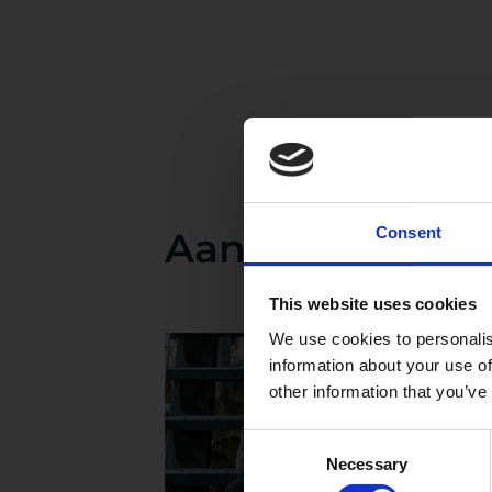
Consent
Aanbod van dit 
This website uses cookies
We use cookies to personalis
information about your use of
other information that you’ve
Consent
Necessary
Selection