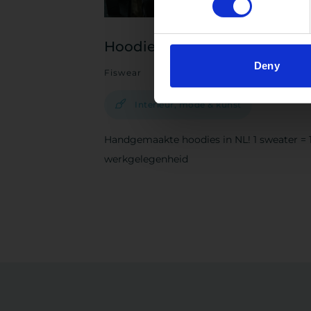
Hoodie
Deny
Fiswear
Interieur, mode & kunst
Handgemaakte hoodies in NL! 1 sweater = 
werkgelegenheid