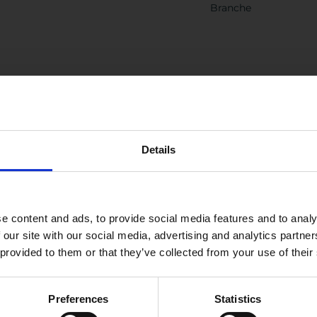
Branche
Is jouw bedrijf al Buy Social
Details
bedrijf
proof?
Elk bedrijf, hoe klein of groot ook, kan een
maatschappelijke bijdrage leveren. Ingewikkeld? Helemaal
e content and ads, to provide social media features and to analy
 our site with our social media, advertising and analytics partn
niet!
 provided to them or that they’ve collected from your use of their
Met deze quickscan krijg je in een paar minuten een
praktisch advies met laagdrempelige manieren om via
inkoop positief bij te dragen. Zo kunnen jij en je collega’s
Preferences
Statistics
direct aan de slag.