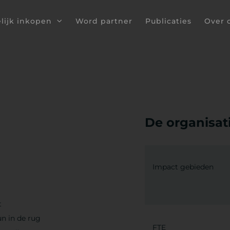
lijk inkopen
Word partner
Publicaties
Over 
De organisati
Impact gebieden
t
un in de rug
FTE