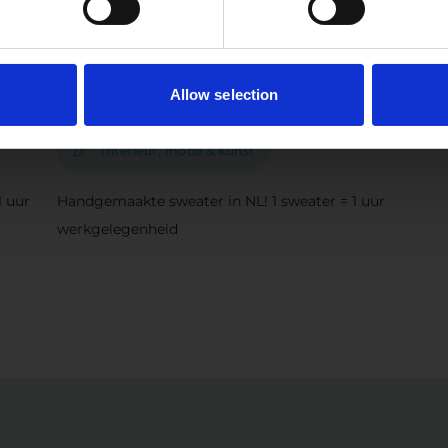
Doe de Quickscan impactvol inkopen
Sweater
Allow selection
Fiswear
Interieur, mode & kunst
1 uur
Handgemaakte sweater in NL! 1 sweater = 1 uur
werkgelegenheid