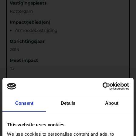
Vestigingsplaats
Rotterdam
Impactgebied(en)
Armoedebestrijding
Oprichtingsjaar
2014
Meet impact
Ja
Levert ook aan
N.v.t.
Erkend door
Consent
Details
About
This website uses cookies
We use cookies to personalise content and ads, to