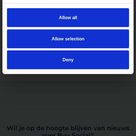
Faircasso
Allow all
Financiële dienstverlening
Allow selection
Tussen debiteurenbeheer en externe incasso
1
2
3
Deny
Wil je op de hoogte blijven van nieuws
over Buy Social?