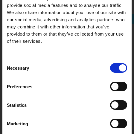
Ga naar website
provide social media features and to analyse our traffic.
We also share information about your use of our site with
our social media, advertising and analytics partners who
Meer van dit bedrijf
may combine it with other information that you’ve
Is jouw bedrijf al Buy Social
provided to them or that they’ve collected from your use
proof?
of their services.
Elk bedrijf, hoe klein of groot ook, kan een
maatschappelijke bijdrage leveren. Ingewikkeld?
Consent
Helemaal niet!
Necessary
Selection
Met deze quickscan krijg je in een paar minuten een
praktisch advies met laagdrempelige manieren om
Preferences
via inkoop positief bij te dragen. Zo kunnen jij en je
collega’s direct aan de slag.
Statistics
Doe de Quickscan impactvol inkopen
Minnelijke interventie
Marketing