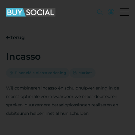
Terug
Incasso
Financiële dienstverlening
Market
Wij combineren incasso én schuldhulpverlening in de
meest optimale vorm waardoor we meer debiteuren
spreken, duurzamere betaaloplossingen realiseren en
debiteuren helpen met al hun schulden.